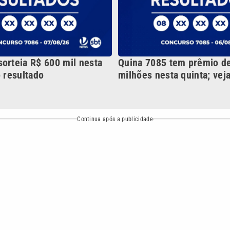
NO
o
Esportes
Mundo
Política
Variedades
bertura que a VTV SBT acompanha:
Entre em contato com a VTV News
ão PRM Ltda – CNPJ: 01.773.119.0001-60
Política de privacidade