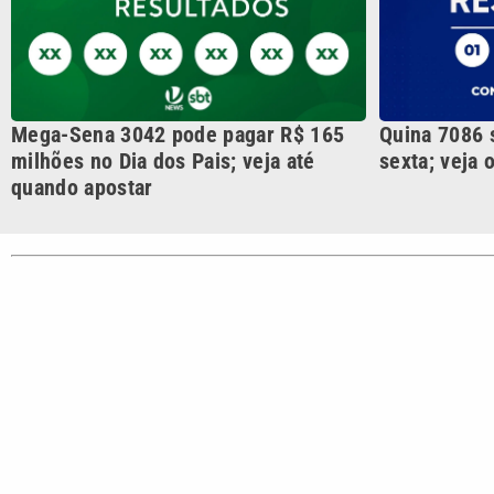
CATEGORIAS
Cotidian
VTV é afiliada do SBT na
Polícia
Região Metropolitana de
Campinas e Baixada
Santista.
Sobre nós
Anuncie agora com a emissora VTV SBT
Área de co
Copyright © 2026. Todos os direitos reservados | Empresa de Comunicaç