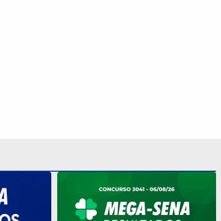
 R$ 10,5
Mega-Sena 3041 sorteia prêmio de R$
a o resultado
150 milhões nesta quinta; veja o
resultado