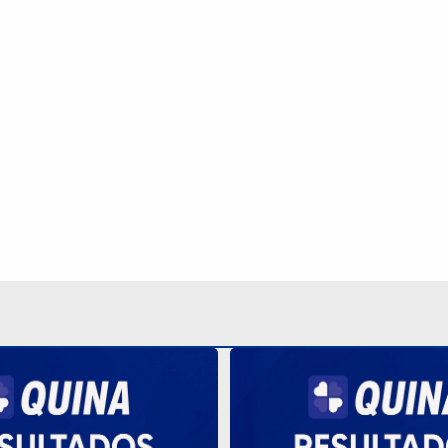
orteia R$ 600 mil nesta
Quina 7085 tem prêmio de
o resultado
milhões nesta quinta; vej
Continua após a publicidade