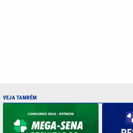
VEJA TAMBÉM
Mega-Sena 3042 pode pagar R$ 165
Quina 7086 s
milhões no Dia dos Pais; veja até
sexta; veja 
quando apostar