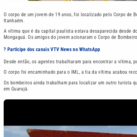
O corpo de um jovem de 19 anos, foi localizado pelo Corpo de B
Itanhaém.
A vítima que é da capital paulista estava desaparecida desde 
Mongaguá. Os amigos do jovem acionaram o Corpo de Bombeiro
? Participe dos canais VTV News no WhatsApp
Desde então, os agentes trabalharam para encontrar a vítima, po
O corpo foi encaminhado para o IML, a tia da vítima acabou re
Os bombeiros ainda trabalham para localizar um outro turista qu
em Guarujá.