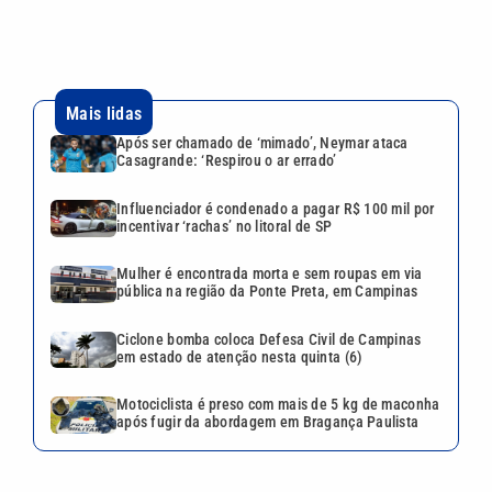
pública na região da Ponte Preta, em Campinas
Ciclone bomba coloca Defesa Civil de Campinas
em estado de atenção nesta quinta (6)
Motociclista é preso com mais de 5 kg de maconha
após fugir da abordagem em Bragança Paulista
Continua após a publicidade
CATEGORIAS
NOS SIGA NAS
REDES
Cotidiano
Esportes
Mundo
Polícia
VTV é afiliada do
SBT na Região
Metropolitana de
Política
Variedades