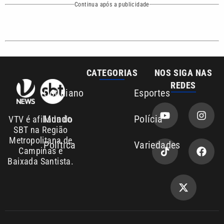
Campinas e
Baixada Santista.
Sobre nós
Anuncie agora com a emissora VTV SBT
Área de cobertura que a VTV SBT acompanha:
Entre em contato com a VTV News
Copyright © 2026. Todos os
Política de
privacidade
direitos reservados | Empresa de
Comunicação PRM Ltda – CNPJ: