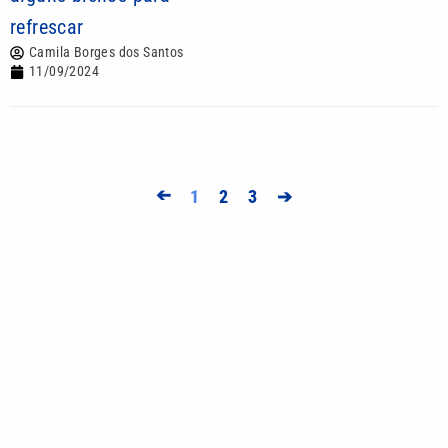
refrescar
Camila Borges dos Santos
11/09/2024
➔
1
2
3
➔
Mais lidas
Após ser chamado de ‘mimado’, Neymar ataca
Casagrande: ‘Respirou o ar errado’
Influenciador é condenado a pagar R$ 100 mil por
incentivar ‘rachas’ no litoral de SP
Mulher é encontrada morta e sem roupas em via