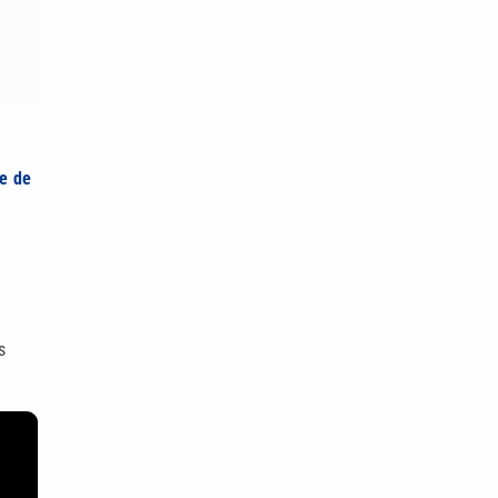
e de
s