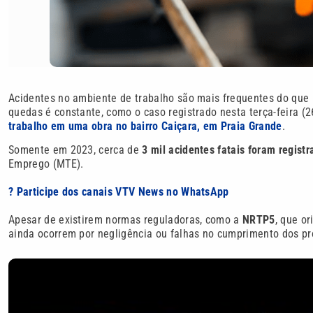
Acidentes no ambiente de trabalho são mais frequentes do que i
quedas é constante, como o caso registrado nesta terça-feira (
trabalho em uma obra no bairro Caiçara, em Praia Grande
.
Somente em 2023, cerca de
3 mil acidentes fatais foram registr
Emprego (MTE).
? Participe dos canais VTV News no WhatsApp
Apesar de existirem normas reguladoras, como a
NRTP5
, que or
ainda ocorrem por negligência ou falhas no cumprimento dos pr