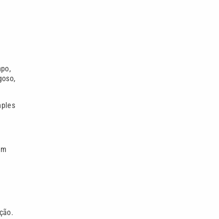
mpo,
goso,
mples
em
ção.