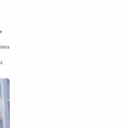
de
latos
s,