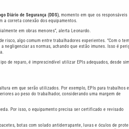
ogo Diário de Segurança (DDS)
, momento em que os responsáveis
cam a correta conexão dos equipamentos.
cialmente em obras menores”, alerta Leonardo.
de risco, algo comum entre trabalhadores experientes. “Com o te
a negligenciar as normas, achando que estão imunes. Isso é peri
a.
po de reparo, é imprescindível utilizar EPIs adequados, desde si
ltura em que serão utilizados. Por exemplo, EPIs para trabalhos 
periores ao peso do trabalhador, considerando uma margem de
eda. Por isso, o equipamento precisa ser certificado e revisado
pacetes, botas com solado antiderrapante, luvas e óculos de prote