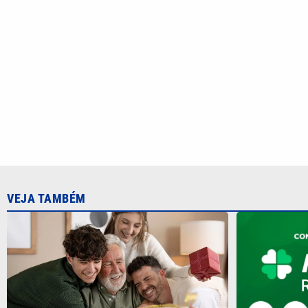
VEJA TAMBÉM
Dia dos Pais: saiba como escolher o
presente ideal segundo a astrologia
Mega-Sena 3
milhões no D
quando apos