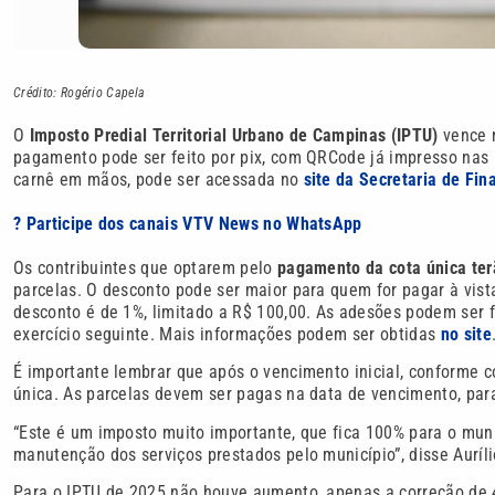
Crédito: Rogério Capela
O
Imposto Predial Territorial Urbano de Campinas (IPTU)
vence n
pagamento pode ser feito por pix, com QRCode já impresso nas 
carnê em mãos, pode ser acessada no
site da Secretaria de Fin
? Participe dos canais VTV News no WhatsApp
Os contribuintes que optarem pelo
pagamento da cota única ter
parcelas. O desconto pode ser maior para quem for pagar à vista
desconto é de 1%, limitado a R$ 100,00. As adesões podem ser 
exercício seguinte. Mais informações podem ser obtidas
no site
É importante lembrar que após o vencimento inicial, conforme 
única. As parcelas devem ser pagas na data de vencimento, para
“Este é um imposto muito importante, que fica 100% para o muni
manutenção dos serviços prestados pelo município”, disse Auríl
Para o IPTU de 2025 não houve aumento, apenas a correção de 4