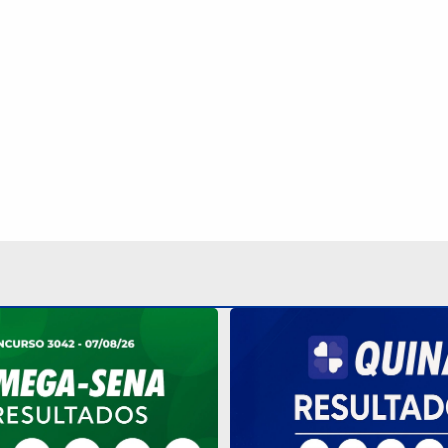
042 pode pagar R$ 165
Quina 7086 sorteia R$ 600
ia dos Pais; veja até
sexta; veja o resultado
tar
Continua após a publicidade