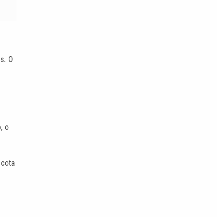
s. O
, o
 cota