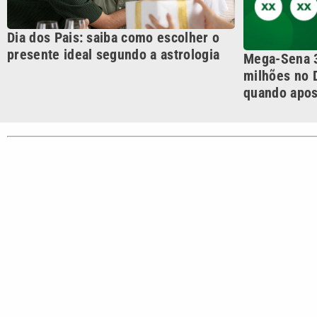
CATEGORIAS
Cotidian
VTV é afiliada do SBT na
Polícia
Região Metropolitana de
Campinas e Baixada
Santista.
Sobre nós
Anuncie agora com a emissora VTV SBT
Área de co
Copyright © 2026. Todos os direitos reservados | Empresa de Comunicaç