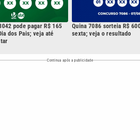
NO
o
Esportes
Mundo
Política
Variedades
bertura que a VTV SBT acompanha:
Entre em contato com a VTV News
ão PRM Ltda – CNPJ: 01.773.119.0001-60
Política de privacidade