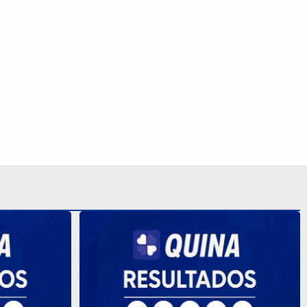
 mil nesta
Quina 7085 tem prêmio de R$ 10,5
milhões nesta quinta; veja o resultado