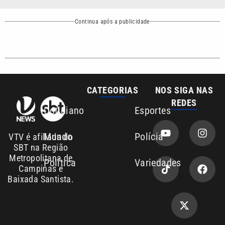
CATEGORIAS
NOS SIGA NAS
REDES
Cotidiano
Esportes
Mundo
Polícia
VTV é afiliada do
SBT na Região
Metropolitana de
Política
Variedades
Campinas e
Baixada Santista.
Sobre nós
Anuncie agora com a emissora VTV SBT