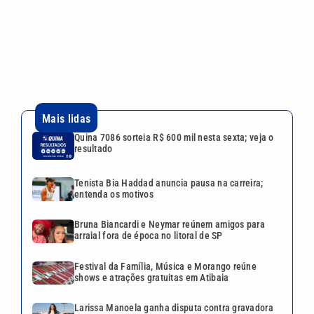
Tenista Bia Haddad anuncia pausa na carreira;
entenda os motivos
Bruna Biancardi e Neymar reúnem amigos para
arraial fora de época no litoral de SP
Festival da Família, Música e Morango reúne
shows e atrações gratuitas em Atibaia
Larissa Manoela ganha disputa contra gravadora
após recurso ser negado pela Justiça
VEJA TAMBÉM
Quina 7086 sorteia R$ 600 mil
nesta sexta; veja o resultado