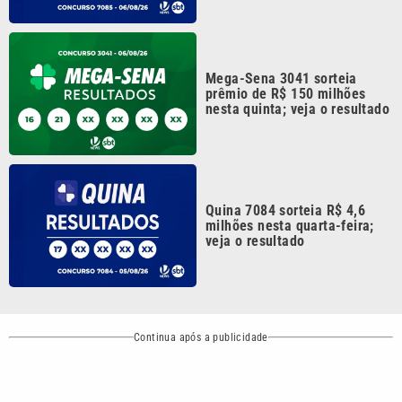
Continua após a publicidade
CATEGORIAS
NOS SIGA NAS
REDES
Cotidiano
Esportes
Mundo
Polícia
VTV é afiliada do
SBT na Região
Metropolitana de
Política
Variedades
Campinas e
Baixada Santista.