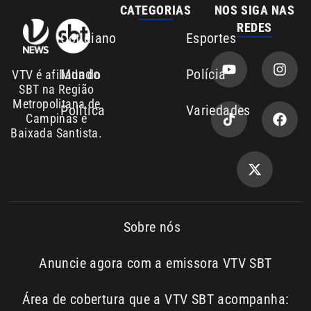
Mundo
Polícia
VTV é afiliada do
SBT na Região
Metropolitana de
Política
Variedades
Campinas e
Baixada Santista.
Sobre nós
Anuncie agora com a emissora VTV SBT
Área de cobertura que a VTV SBT acompanha:
Entre em contato com a VTV News
Copyright © 2026. Todos os