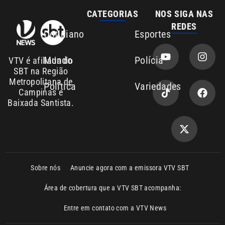
Mundo
Polícia
VTV é afiliada do
SBT na Região
Metropolitana de
Política
Variedades
Campinas e
Baixada Santista.
Sobre nós
Anuncie agora com a emissora VTV SBT
Área de cobertura que a VTV SBT acompanha:
Entre em contato com a VTV News
Copyright © 2026. Todos os direitos
Política de privacidade
reservados | Empresa de Comunicação PRM
Ltda – CNPJ: 01.773.119.0001-60