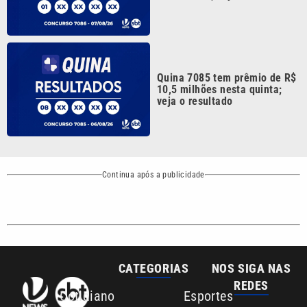
CATEGORIAS
NOS SIGA NAS
REDES
Cotidiano
Esportes
Mundo
Polícia
VTV é afiliada do
SBT na Região
Metropolitana de
Política
Variedades
Campinas e
Baixada Santista.
Sobre nós
Anuncie agora com a emissora VTV SBT
Área de cobertura que a VTV SBT acompanha:
Entre em contato com a VTV News