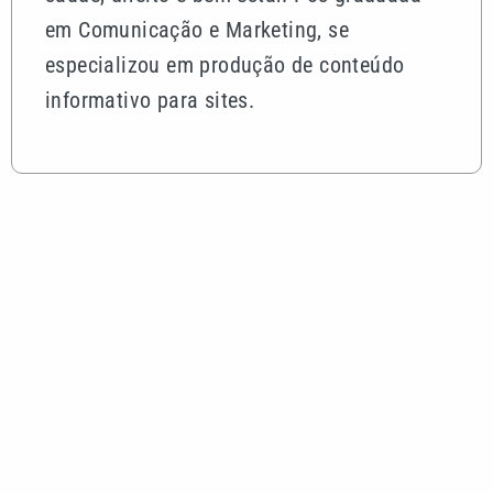
em Comunicação e Marketing, se
especializou em produção de conteúdo
informativo para sites.
Mais lidas
Pai, primeiro treinador e empresário: saiba quem
foi Jorge Messi
Motorista sem habilitação e embriagado invade
pizzaria e deixa feridos em Mongaguá
Dia dos Pais: saiba como escolher o presente ideal
segundo a astrologia