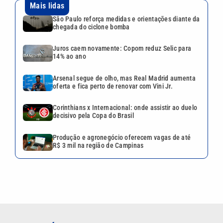
Produção e agronegócio oferecem vagas de até
R$ 3 mil na região de Campinas
VEJA TAMBÉM
Quina 7084 sorteia R$ 4,6
milhões nesta quarta-feira;
veja o resultado
Aposta de Campinas acerta
quina da Mega-Sena 3040 e
leva mais de R$ 47 mil