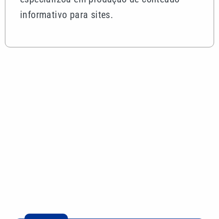
informativo para sites.
Mais lidas
São Paulo reforça medidas e orientações diante da
chegada do ciclone bomba
Juros caem novamente: Copom reduz Selic para
14% ao ano
Arsenal segue de olho, mas Real Madrid aumenta
oferta e fica perto de renovar com Vini Jr.
Corinthians x Internacional: onde assistir ao duelo
decisivo pela Copa do Brasil