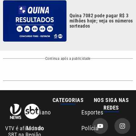
REDES
Cotidiano
Esportes
Mundo
Polícia
VTV é afiliada do
SBT na Região
Metropolitana de
Política
Variedades
Campinas e
Baixada Santista.
Sobre nós
Anuncie agora com a emissora VTV SBT
Área de cobertura que a VTV SBT acompanha: