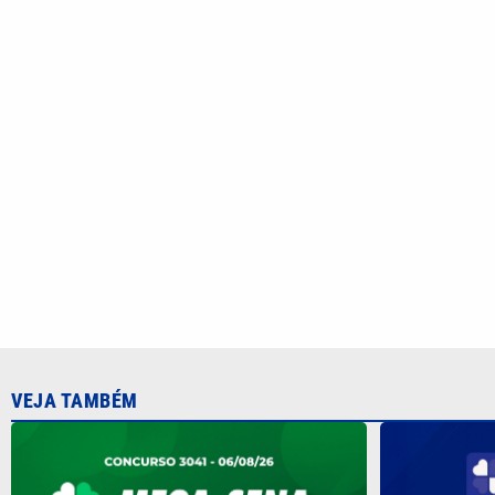
VEJA TAMBÉM
Mega-Sena 3041 sorteia prêmio de R$
Quina 7084 
150 milhões nesta quinta; veja como
nesta quarta
participar