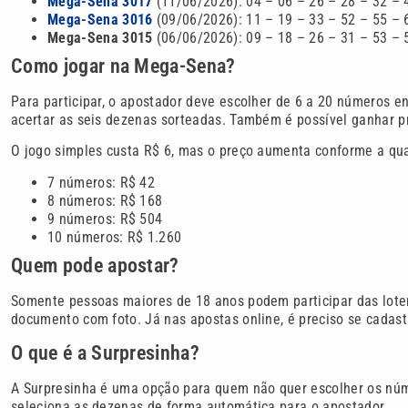
Mega-Sena 3017
(11/06/2026): 04 – 06 – 26 – 28 – 32 – 
Mega-Sena 3016
(09/06/2026): 11 – 19 – 33 – 52 – 55 – 
Mega-Sena 3015
(06/06/2026): 09 – 18 – 26 – 31 – 53 – 
Como jogar na Mega-Sena?
Para participar, o apostador deve escolher de 6 a 20 números en
acertar as seis dezenas sorteadas. Também é possível ganhar pr
O jogo simples custa R$ 6, mas o preço aumenta conforme a qu
7 números: R$ 42
8 números: R$ 168
9 números: R$ 504
10 números: R$ 1.260
Quem pode apostar?
Somente pessoas maiores de 18 anos podem participar das loter
documento com foto. Já nas apostas online, é preciso se cadastr
O que é a Surpresinha?
A Surpresinha é uma opção para quem não quer escolher os núm
seleciona as dezenas de forma automática para o apostador.