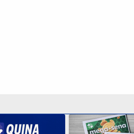
Aposta de Campinas acert
Mega-Sena 3040 e leva m
sorteia R$ 4,6 milhões
mil
-feira; veja o resultado