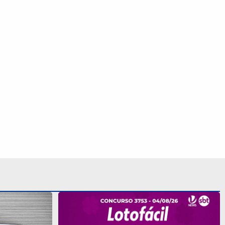
a quina da
ais de R$ 47
Lotofácil 3753 sorteia R$ 5 milhões
nesta terça-feira; veja o resultado