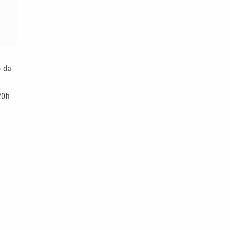
o da
20h