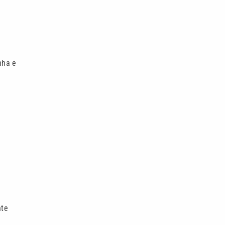
nha e
nte