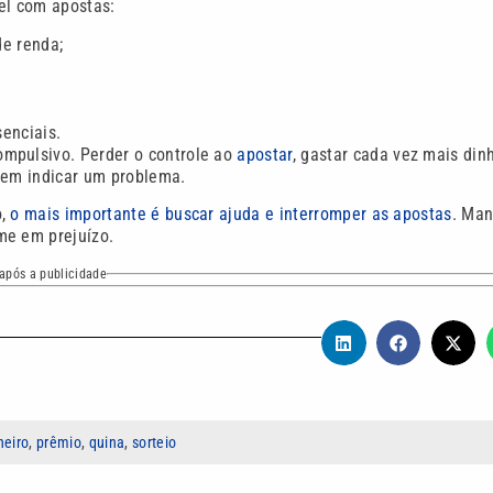
el com apostas:
e renda;
enciais.
ompulsivo. Perder o controle ao
apostar
, gastar cada vez mais dinh
dem indicar um problema.
o,
o mais importante é buscar ajuda e interromper as apostas
. Man
me em prejuízo.
após a publicidade
heiro
,
prêmio
,
quina
,
sorteio