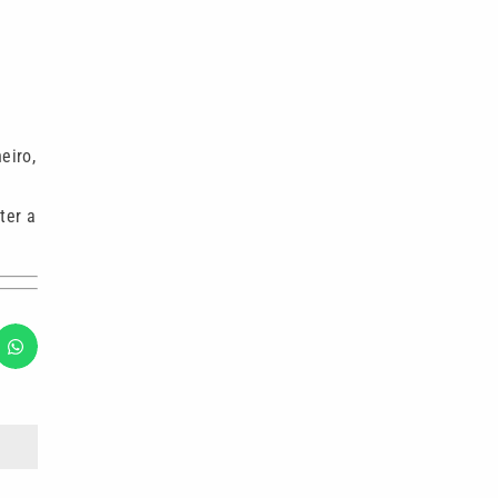
eiro,
ter a