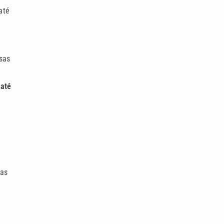
até
sas
m
até
vas