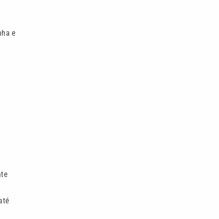
nha e
nte
até