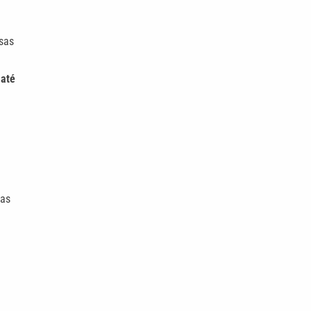
sas
m
até
vas