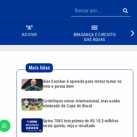
AO VIVO
BRAGANÇA E CIRCUITO
DAS ÁGUAS
Mais lidas
Alex Escobar é operado para retirar tumor no
timo e passa bem
Corinthians vence Internacional, mas acaba
eliminado da Copa do Brasil
Quina 7085 tem prêmio de R$ 10,5 milhões
nesta quinta; veja o resultado