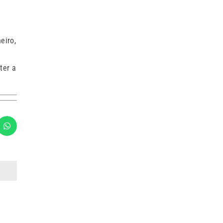
eiro,
ter a