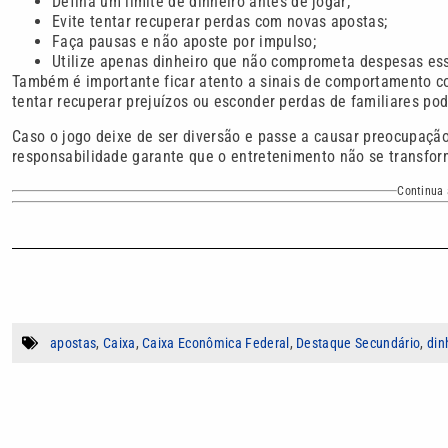
Defina um limite de dinheiro antes de jogar;
Evite tentar recuperar perdas com novas apostas;
Faça pausas e não aposte por impulso;
Utilize apenas dinheiro que não comprometa despesas ess
Também é importante ficar atento a sinais de comportamento com
tentar recuperar prejuízos ou esconder perdas de familiares po
Caso o jogo deixe de ser diversão e passe a causar preocupaçã
responsabilidade garante que o entretenimento não se transfor
Continua 
apostas
,
Caixa
,
Caixa Econômica Federal
,
Destaque Secundário
,
din
Autor