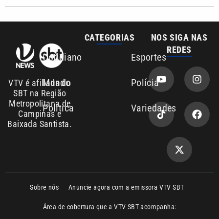
REDES
Cotidiano
Esportes
Mundo
Polícia
VTV é afiliada do
SBT na Região
Metropolitana de
Política
Variedades
Campinas e
Baixada Santista.
Sobre nós
Anuncie agora com a emissora VTV SBT
Área de cobertura que a VTV SBT acompanha:
Entre em contato com a VTV News
Copyright © 2026. Todos os direitos
Política de privacidade