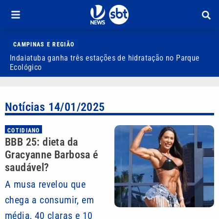
CAMPINAS E REGIÃO
Indaiatuba ganha três estações de hidratação no Parque
J
Ecológico
o
Notícias 14/01/2025
COTIDIANO
BBB 25: dieta da
Gracyanne Barbosa é
saudável?
A musa revelou que
chega a consumir, em
média, 40 claras e 10