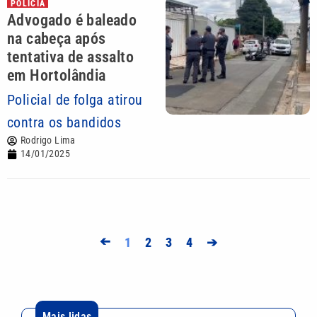
POLÍCIA
Advogado é baleado
na cabeça após
tentativa de assalto
em Hortolândia
Policial de folga atirou
contra os bandidos
Rodrigo Lima
14/01/2025
➔
1
2
3
4
➔
Mais lidas