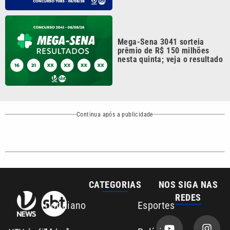
CATEGORIAS
NOS SIGA NAS
REDES
Cotidiano
Esportes
Mundo
Polícia
VTV é afiliada do
SBT na Região
Metropolitana de
Política
Variedades
Campinas e
Baixada Santista.
Sobre nós
Anuncie agora com a emissora VTV SBT
Área de cobertura que a VTV SBT acompanha:
Entre em contato com a VTV News