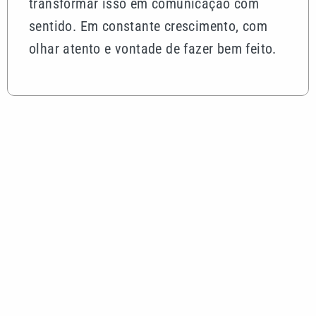
transformar isso em comunicação com
sentido. Em constante crescimento, com
olhar atento e vontade de fazer bem feito.
Mais lidas
Alex Escobar é operado para retirar tumor no timo
e passa bem
Corinthians vence Internacional, mas acaba
eliminado da Copa do Brasil
Quina 7085 tem prêmio de R$ 10,5 milhões nesta
quinta; veja o resultado