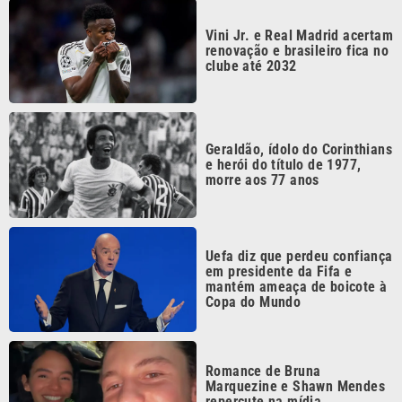
em presidente da Fifa e
mantém ameaça de boicote à
Copa do Mundo
Romance de Bruna
Marquezine e Shawn Mendes
repercute na mídia
internacional
Continua após a publicidade
CATEGORIAS
NOS SIGA NAS
REDES
Cotidiano
Esportes