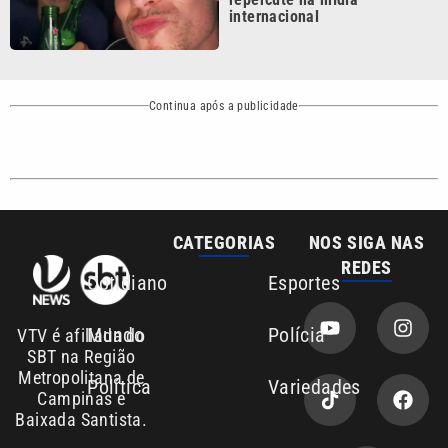
Mundo
Polícia
VTV é afiliada do
SBT na Região
Metropolitana de
Política
Variedades
Campinas e
Baixada Santista.
Sobre nós
Anuncie agora com a emissora VTV SBT
Área de cobertura que a VTV SBT acompanha:
Entre em contato com a VTV News