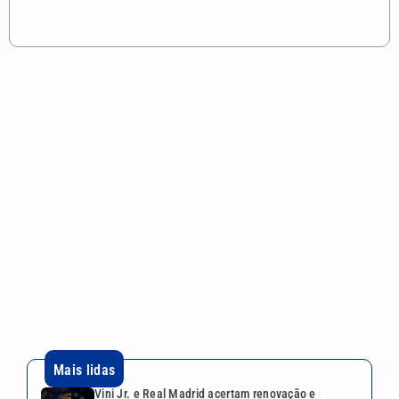
Mais lidas
Vini Jr. e Real Madrid acertam renovação e
brasileiro fica no clube até 2032
São Vicente abre 80 vagas para curso gratuito de
Programação em IA Generativa
Dia dos Pais deve elevar em 10% o faturamento
dos restaurantes da Baixada Santista
Geraldão, ídolo do Corinthians e herói do título de
1977, morre aos 77 anos
Uefa diz que perdeu confiança em presidente da
Fifa e mantém ameaça de boicote à Copa do