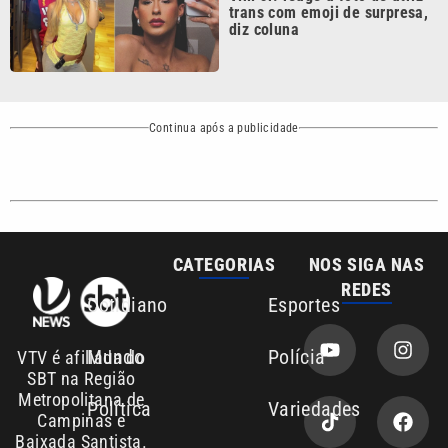
Continua após a publicidade
CATEGORIAS
NOS SIGA NAS
REDES
Cotidiano
Esportes
Mundo
Polícia
VTV é afiliada do
SBT na Região
Metropolitana de
Política
Variedades
Campinas e
Baixada Santista.