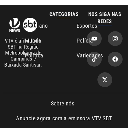
Mundo
Polícia
VTV é afiliada do
SBT na Região
Metropolitana de
Política
Variedades
Campinas e
Baixada Santista.
Sobre nós
Anuncie agora com a emissora VTV SBT
Área de cobertura que a VTV SBT acompanha:
Entre em contato com a VTV News