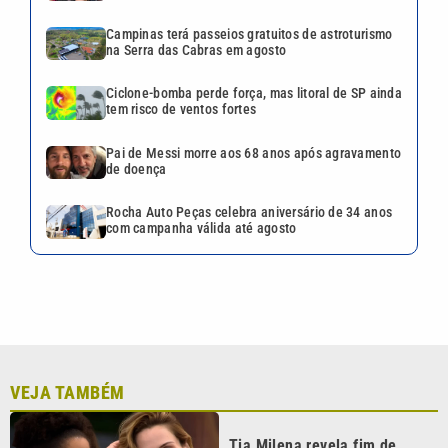
Campinas terá passeios gratuitos de astroturismo
na Serra das Cabras em agosto
Ciclone-bomba perde força, mas litoral de SP ainda
tem risco de ventos fortes
Pai de Messi morre aos 68 anos após agravamento
de doença
Rocha Auto Peças celebra aniversário de 34 anos
com campanha válida até agosto
VEJA TAMBÉM
Tia Milena revela fim de
amizade com Ana Paula
Renault após ‘BBB 26’: ‘Não é
fácil de reverter’