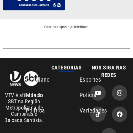
Continua após a publicidade
CATEGORIAS
NOS SIGA NAS
REDES
Cotidiano
Esportes
Mundo
Polícia
VTV é afiliada do
SBT na Região
Metropolitana de
Política
Variedades
Campinas e
Baixada Santista.
Sobre nós
Anuncie agora com a emissora VTV SBT