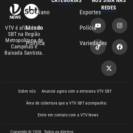
SBT na Região
Metropolitana de
Política
Variedades
Campinas e
Baixada Santista.
Sobre nós
Anuncie agora com a emissora VTV SBT
Área de cobertura que a VTV SBT acompanha:
Entre em contato com a VTV News
Copyright © 2026. Todos os direitos
Política de privacidade
reservados | Empresa de Comunicação PRM
Ltda – CNPJ: 01.773.119.0001-60