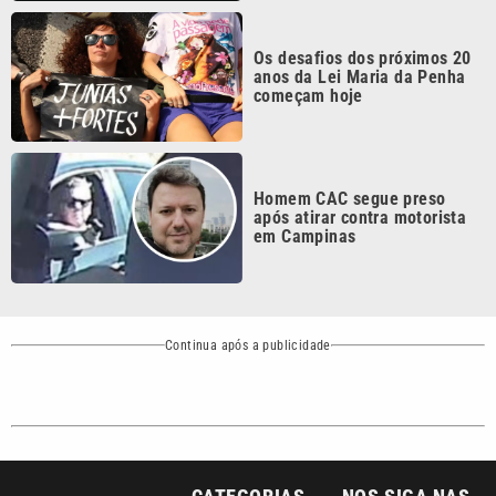
Os desafios dos próximos 20
anos da Lei Maria da Penha
começam hoje
Homem CAC segue preso
após atirar contra motorista
em Campinas
Continua após a publicidade
CATEGORIAS
NOS SIGA NAS
REDES
Cotidiano
Esportes
Mundo
Polícia
VTV é afiliada do