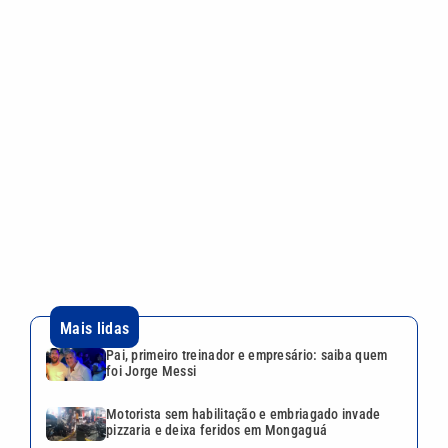
Mais lidas
Pai, primeiro treinador e empresário: saiba quem
foi Jorge Messi
Motorista sem habilitação e embriagado invade
pizzaria e deixa feridos em Mongaguá
Dia dos Pais: saiba como escolher o presente ideal
segundo a astrologia
Desafio Teleton revela kit completo e abre
doações nesta segunda-feira; veja como participar
ABIH-SP promove encontro no Guarujá sobre
desafios da hotelaria