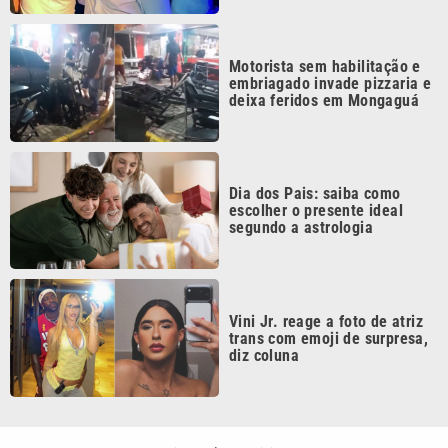
Vini Jr. reage a foto de atriz
trans com emoji de surpresa,
diz coluna
Continua após a publicidade
CATEGORIAS
NOS SIGA NAS
REDES
Cotidiano
Esportes
Mundo
Polícia
VTV é afiliada do
SBT na Região
Metropolitana de
Política
Variedades
Campinas e
Baixada Santista.