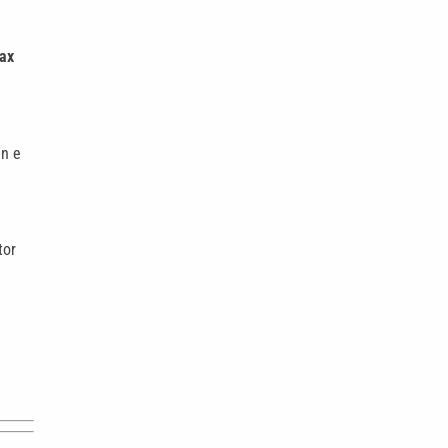
ax
hn e
tor