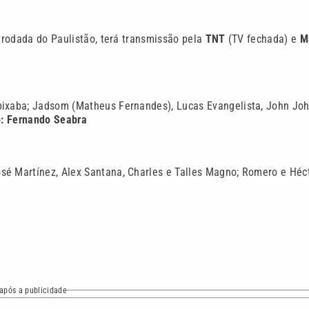
a rodada do Paulistão, terá transmissão pela
TNT
(TV fechada) e
M
pixaba; Jadsom (Matheus Fernandes), Lucas Evangelista, John Jo
o: Fernando Seabra
sé Martínez, Alex Santana, Charles e Talles Magno; Romero e Héc
após a publicidade