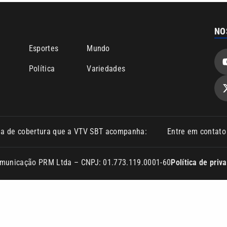
NO
o
Esportes
Mundo
Política
Variedades
ea de cobertura que a VTV SBT acompanha:
Entre em contat
Comunicação PRM Ltda – CNPJ: 01.773.119.0001-60
Política de priv