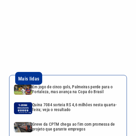
Mais lidas
Em jogo de cinco gols, Palmeiras perde para o
Fortaleza, mas avança na Copa do Brasil
Quina 7084 sorteia R$ 4,6 milhões nesta quarta-
feira; veja o resultado
Greve da CPTM chega ao fim com promessa de
projeto que garante empregos
Vini Jr. apaga fotos no Instagram e gera dúvidas
sobre futuro; nem as de Virgínia sobraram
Mãe de Virginia Fonseca revela o que pensa sobre
o namoro da filha com Vini Jr.
VEJA TAMBÉM