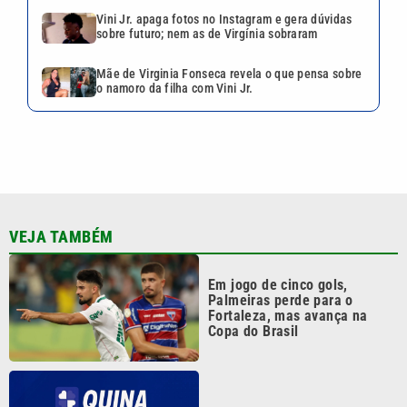
Em jogo de cinco gols,
Palmeiras perde para o
Fortaleza, mas avança na
Copa do Brasil
Quina 7084 sorteia R$ 4,6
milhões nesta quarta-feira;
veja o resultado
Greve da CPTM chega ao fim
com promessa de projeto que
garante empregos
Vini Jr. apaga fotos no
Instagram e gera dúvidas