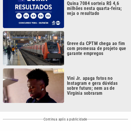
sobre futuro; nem as de
Virgínia sobraram
Continua após a publicidade
CATEGORIAS
NOS SIGA NAS
REDES
Cotidiano
Esportes
Mundo
Polícia
VTV é afiliada do
SBT na Região
Metropolitana de
Política
Variedades
Campinas e
Baixada Santista.