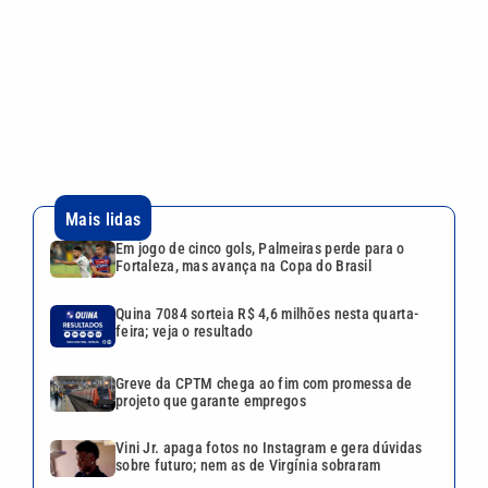
Quina 7084 sorteia R$ 4,6 milhões nesta quarta-
feira; veja o resultado
Greve da CPTM chega ao fim com promessa de
projeto que garante empregos
Vini Jr. apaga fotos no Instagram e gera dúvidas
sobre futuro; nem as de Virgínia sobraram
Mãe de Virginia Fonseca revela o que pensa sobre
o namoro da filha com Vini Jr.
Continua após a publicidade
CATEGORIAS
NOS SIGA NAS
REDES
Cotidiano
Esportes