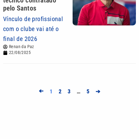
técnico contratado
pelo Santos
Vínculo de profissional
com o clube vai até o
final de 2026
Renan da Paz
22/08/2025
➔
1
2
3
…
5
➔
Mais lidas
Em jogo de cinco gols, Palmeiras perde para o
Fortaleza, mas avança na Copa do Brasil