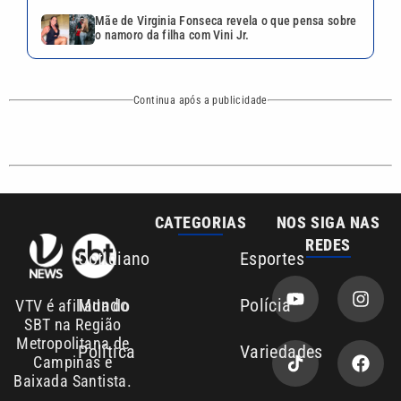
Mundo
Polícia
VTV é afiliada do
SBT na Região
Metropolitana de
Política
Variedades
Campinas e
Baixada Santista.
Sobre nós
Anuncie agora com a emissora VTV SBT
Área de cobertura que a VTV SBT acompanha:
Entre em contato com a VTV News