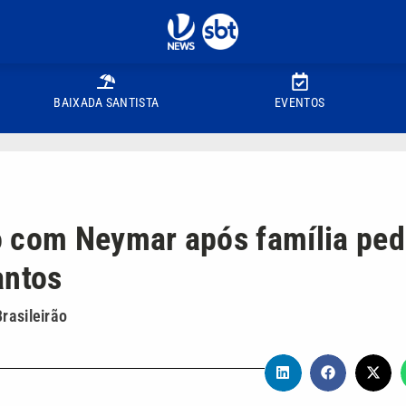
BAIXADA SANTISTA
EVENTOS
o com Neymar após família ped
antos
rasileirão