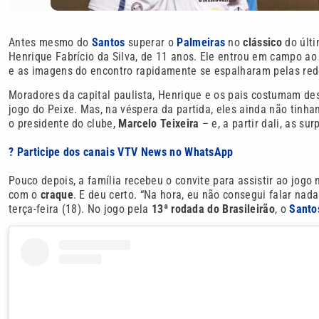
Antes mesmo do
Santos
superar o
Palmeiras
no
clássico
do últ
Henrique Fabrício da Silva, de 11 anos. Ele entrou em campo ao
e as imagens do encontro rapidamente se espalharam pelas red
Moradores da capital paulista, Henrique e os pais costumam de
jogo do Peixe. Mas, na véspera da partida, eles ainda não tinha
o presidente do clube,
Marcelo Teixeira
– e, a partir dali, as s
? Participe dos canais VTV News no WhatsApp
Pouco depois, a família recebeu o convite para assistir ao jogo
com o
craque
. E deu certo. “Na hora, eu não consegui falar nad
terça-feira (18). No jogo pela
13ª rodada do Brasileirão
, o
Santo