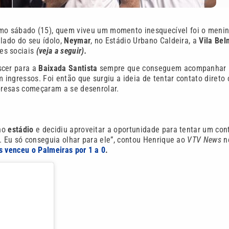
imo sábado (15), quem viveu um momento inesquecível foi o meni
 lado do seu ídolo,
Neymar
, no Estádio Urbano Caldeira, a
Vila Bel
es sociais
(veja a seguir).
scer para a
Baixada Santista
sempre que conseguem acompanhar
m ingressos. Foi então que surgiu a ideia de tentar contato direto
urpresas começaram a se desenrolar.
 no
estádio
e decidiu aproveitar a oportunidade para tentar um con
a. Eu só conseguia olhar para ele”, contou Henrique ao
VTV News
n
s venceu o Palmeiras por 1 a 0
.