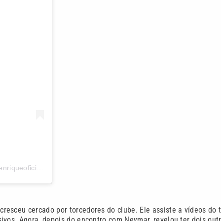
Uma publicação compartilhada por Família Santista ⚪️⚫️? (@henriqueoficialsfc)
resceu cercado por torcedores do clube. Ele assiste a vídeos do 
ivos. Agora, depois do encontro com Neymar, revelou ter dois out