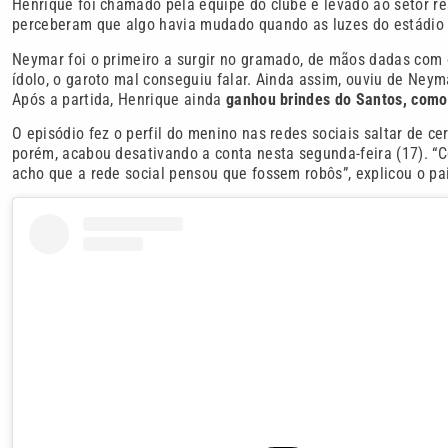
Henrique foi chamado pela equipe do clube e levado ao setor re
perceberam que algo havia mudado quando as luzes do estádio 
Neymar foi o primeiro a surgir no gramado, de mãos dadas com o
ídolo, o garoto mal conseguiu falar. Ainda assim, ouviu de Ney
Após a partida, Henrique ainda
ganhou brindes do Santos, como 
O episódio fez o perfil do menino nas redes sociais saltar de c
porém, acabou desativando a conta nesta segunda-feira (17). “C
acho que a rede social pensou que fossem robôs”, explicou o pa