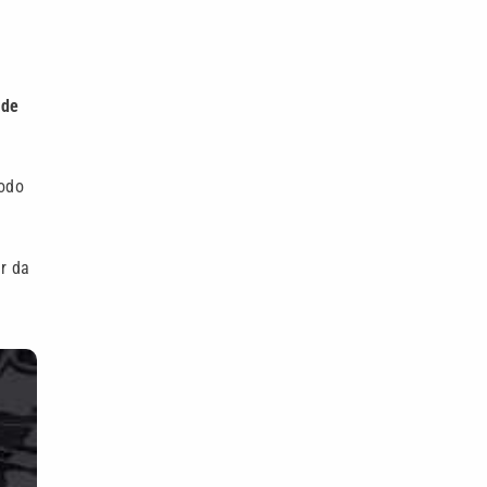
 de
todo
r da