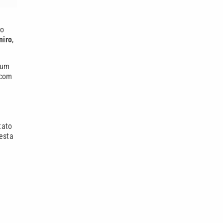
no
miro
,
 um
 com
tato
esta