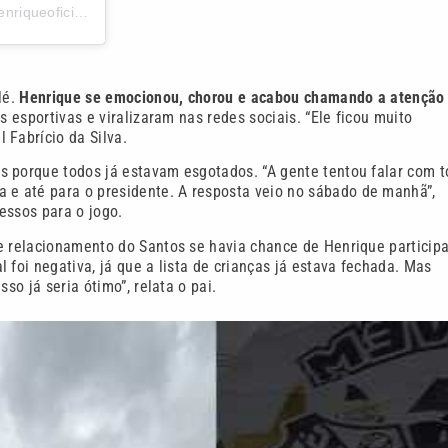
Uma publicação compartilhada por Família Santista ⚪️⚫️? (@henriqueoficialsfc)
lé.
Henrique se emocionou, chorou e acabou chamando a atenção
 esportivas e viralizaram nas redes sociais. “Ele ficou muito
 Fabrício da Silva.
s porque todos já estavam esgotados. “A gente tentou falar com 
e até para o presidente. A resposta veio no sábado de manhã”,
ressos para o jogo.
e relacionamento do Santos se havia chance de Henrique participa
 foi negativa, já que a lista de crianças já estava fechada. Mas
so já seria ótimo”, relata o pai.