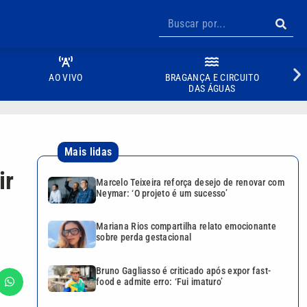
AO VIVO
BRAGANÇA E CIRCUITO
DAS ÁGUAS
Mais lidas
ir
Marcelo Teixeira reforça desejo de renovar com
Neymar: ‘O projeto é um sucesso’
Mariana Rios compartilha relato emocionante
sobre perda gestacional
Bruno Gagliasso é criticado após expor fast-
food e admite erro: ‘Fui imaturo’