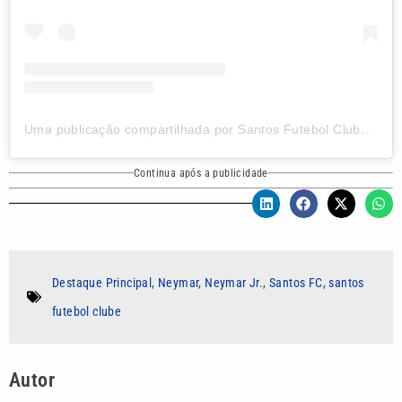
Uma publicação compartilhada por Santos Futebol Clube (@santosfc)
Continua após a publicidade
Destaque Principal
,
Neymar
,
Neymar Jr.
,
Santos FC
,
santos
futebol clube
Autor