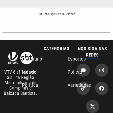
Continua após a publicidade
CATEGORIAS
NOS SIGA NAS
REDES
Cotidiano
Esportes
Mundo
Polícia
VTV é afiliada do
SBT na Região
Metropolitana de
Política
Variedades
Campinas e
Baixada Santista.
Sobre nós
Anuncie agora com a emissora VTV SBT
Área de cobertura que a VTV SBT acompanha: