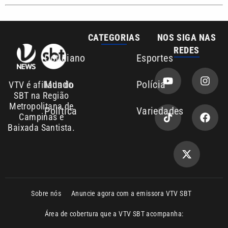
Cotidiano
Esportes
Mundo
Polícia
VTV é afiliada do
SBT na Região
Metropolitana de
Política
Variedades
Campinas e
Baixada Santista.
Sobre nós
Anuncie agora com a emissora VTV SBT
Área de cobertura que a VTV SBT acompanha:
Entre em contato com a VTV News
Copyright © 2026. Todos os direitos
Política de privacidade