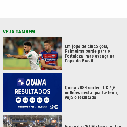
VEJA TAMBÉM
Em jogo de cinco gols,
Palmeiras perde para o
Fortaleza, mas avança na
Copa do Brasil
Quina 7084 sorteia R$ 4,6
milhões nesta quarta-feira;
veja o resultado
Greve da CPTM chega ao fim
com promessa de projeto que
garante empregos