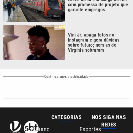
Vini Jr. apaga fotos no
Instagram e gera dúvidas
sobre futuro; nem as de
Virgínia sobraram
Continua após a publicidade
CATEGORIAS
NOS SIGA NAS
REDES
Cotidiano
Esportes
Mundo
Polícia
VTV é afiliada do
SBT na Região
Metropolitana de
Política
Variedades