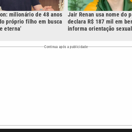
o
Esportes
Mundo
Política
Variedades
bertura que a VTV SBT acompanha:
Entre em contato com a VTV News
ão PRM Ltda – CNPJ: 01.773.119.0001-60
Política de privacidade