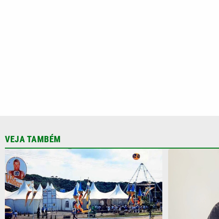
VEJA TAMBÉM
Você sabia? Xuxa quase teve parque
Bryan Johns
aquático em área de Mata Atlântica no
usa plasma 
litoral de SP
da ‘juventud
CATEGORIAS