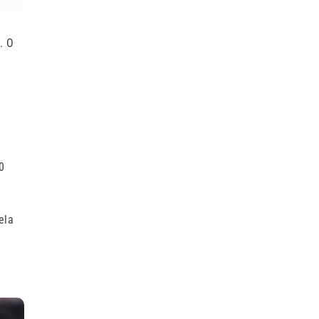
l
. O
0
ela