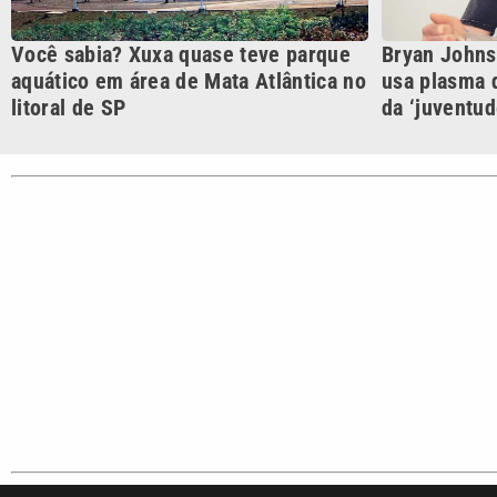
Cotidian
VTV é afiliada do SBT na
Polícia
Região Metropolitana de
Campinas e Baixada
Santista.
Sobre nós
Anuncie agora com a emissora VTV SBT
Área de co
Copyright © 2026. Todos os direitos reservados | Empresa de Comunicaç