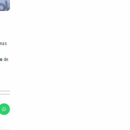
imas
do
de