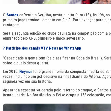
O
Santos
enfrenta o Coritiba, nesta quarta-feira (13), às 19h, n
primeiro jogo terminou empato em 0 a 0. Para avançar para a p
vantagem.
Será a segunda edição do clube paulista na competição com a pa
eliminado pelo CRB, primeiro e único adversário.
? Participe dos canais VTV News no WhatsApp
“Capacidade a gente tem (de classificar na Copa do Brasil). Ser
sobre o duelo desta quarta.
Em 2010,
Neymar
foi o grande nome da conquista inédita do San
vezes, incluindo um gol decisivo na final diante do Vitória. Ago
segunda vez em sua história.
Apesar da expectativa gerada pelo retorno do craque, o Santos
instabilidade. No Brasileirão, o Peixe ocupa a 15ª colocação, 