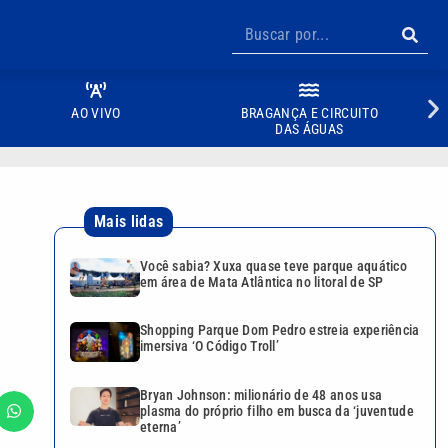
AO VIVO
BRAGANÇA E CIRCUITO
DAS ÁGUAS
Mais lidas
Você sabia? Xuxa quase teve parque aquático
em área de Mata Atlântica no litoral de SP
Shopping Parque Dom Pedro estreia experiência
imersiva ‘O Código Troll’
Bryan Johnson: milionário de 48 anos usa
plasma do próprio filho em busca da ‘juventude
eterna’