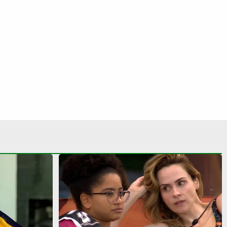
i na urna,
Tia Milena revela fim de amizade com
ns e não
Ana Paula Renault após ‘BBB 26’: ‘Não
l
é fácil de reverter’
S SIGA NAS REDES