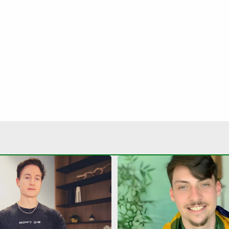
on: milionário de 48 anos
Jair Renan usa nome do pa
do próprio filho em busca
declara R$ 187 mil em be
e eterna’
informa orientação sexua
Continua após a publicidade
NO