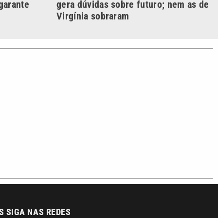
o com a VTV News
acidade