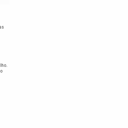
as
lho.
ão