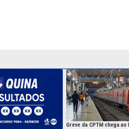
Greve da CPTM chega ao 
promessa de projeto que 
sorteia R$ 4,6 milhões
empregos
-feira; veja o resultado
Continua após a publicidade
NO
o
Esportes
Mundo