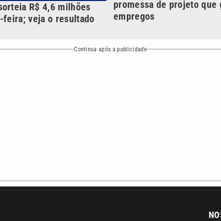
Política
Variedades
ea de cobertura que a VTV SBT acompanha:
Entre em contat
Comunicação PRM Ltda – CNPJ: 01.773.119.0001-60
Política de priv