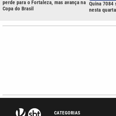
Polícia
Região Metropolitana de
Campinas e Baixada
Santista.
Sobre nós
Anuncie agora com a emissora VTV SBT
Ár
Copyright © 2026. Todos os direitos reservados | Empresa de 