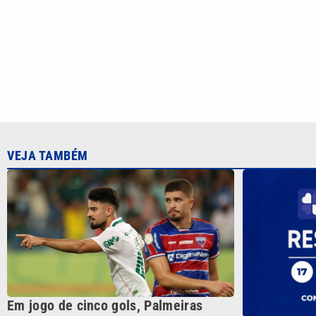
Em jogo de cinco gols, Palmeiras
perde para o Fortaleza, mas avança na
Quina 7084 
Copa do Brasil
nesta quarta
CATEGORIAS
Cotidian
VTV é afiliada do SBT na