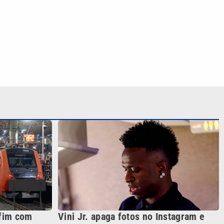
fim com
Vini Jr. apaga fotos no Instagram e
garante
gera dúvidas sobre futuro; nem as de
Virgínia sobraram
S SIGA NAS REDES