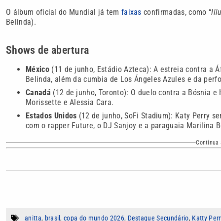
O álbum oficial do Mundial já tem
faixas
confirmadas, como “
Il
Belinda).
Shows de abertura
México
(11 de junho, Estádio Azteca): A estreia contra a 
Belinda, além da cumbia de Los Ángeles Azules e da perfo
Canadá
(12 de junho, Toronto): O duelo contra a Bósnia 
Morissette e Alessia Cara.
Estados Unidos
(12 de junho, SoFi Stadium): Katy Perry se
com o rapper Future, o DJ Sanjoy e a paraguaia Marilina 
Continua 
anitta
,
brasil
,
copa do mundo 2026
,
Destaque Secundário
,
Katty Perr