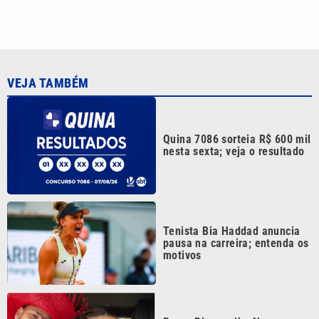
Tenista Bia Haddad anuncia
pausa na carreira; entenda os
motivos
Bruna Biancardi e Neymar
reúnem amigos para arraial
fora de época no litoral de SP
Festival da Família, Música e
Morango reúne shows e
atrações gratuitas em Atibaia
Continua após a publicidade