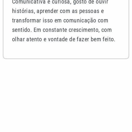
Comunicativa e curiosa, gosto de ouvir
histórias, aprender com as pessoas e
transformar isso em comunicação com
sentido. Em constante crescimento, com
olhar atento e vontade de fazer bem feito.
Mais lidas
Rocha Auto Peças celebra aniversário de 34 anos
com campanha válida até agosto
Quina 7086 sorteia R$ 600 mil nesta sexta; veja o
resultado