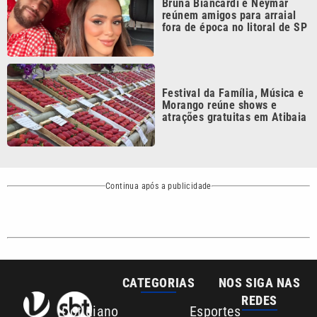
CATEGORIAS
NOS SIGA NAS
REDES
Cotidiano
Esportes
Mundo
Polícia
VTV é afiliada do
SBT na Região
Metropolitana de
Política
Variedades
Campinas e
Baixada Santista.
Sobre nós
Anuncie agora com a emissora VTV SBT
Área de cobertura que a VTV SBT acompanha:
Entre em contato com a VTV News