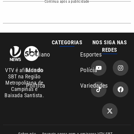
CATEGORIAS
NOS SIGA NAS
REDES
Cotidiano
Esportes
Mundo
Polícia
VTV é afiliada do
SBT na Região
Metropolitana de
Política
Variedades
Campinas e
Baixada Santista.
Sobre nós
Anuncie agora com a emissora VTV SBT
Área de cobertura que a VTV SBT acompanha:
Entre em contato com a VTV News