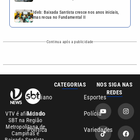
Cotidiano
Esportes
Mundo
Polícia
VTV é afiliada do
SBT na Região
Metropolitana de
Política
Variedades
Campinas e
Baixada Santista.
Sobre nós
Anuncie agora com a emissora VTV SBT
Área de cobertura que a VTV SBT acompanha:
Entre em contato com a VTV News
Copyright © 2026. Todos os direitos
Política de privacidade
reservados | Empresa de Comunicação PRM