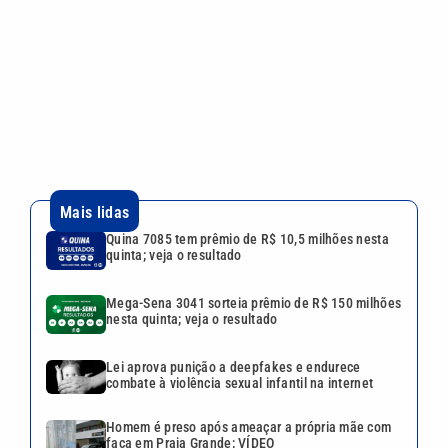
quinta; veja o resultado
Mega-Sena 3041 sorteia prêmio de R$ 150 milhões
nesta quinta; veja o resultado
Lei aprova punição a deepfakes e endurece
combate à violência sexual infantil na internet
Homem é preso após ameaçar a própria mãe com
faca em Praia Grande; VÍDEO
Ideb: Baixada Santista cresce nos anos iniciais,
mas recua no Fundamental II
Continua após a publicidade
CATEGORIAS
NOS SIGA NAS
REDES