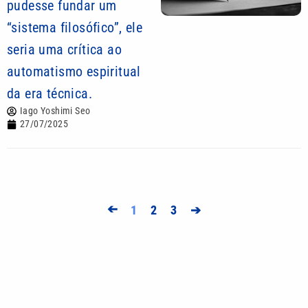
pudesse fundar um
“sistema filosófico”, ele
seria uma crítica ao
automatismo espiritual
da era técnica.
Iago Yoshimi Seo
27/07/2025
➔
1
2
3
➔
Mais lidas
Quina 7085 tem prêmio de R$ 10,5 milhões nesta