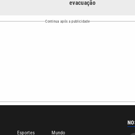
evacuação
Continua após a publicidade
NO
o
Esportes
Mundo
Política
Variedades
bertura que a VTV SBT acompanha:
Entre em contato com a VTV News
ão PRM Ltda – CNPJ: 01.773.119.0001-60
Política de privacidade