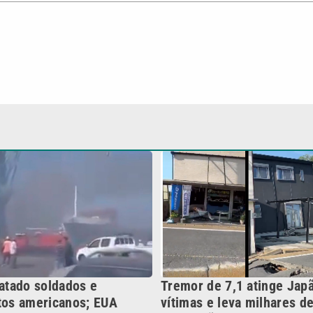
matado soldados e
Tremor de 7,1 atinge Japã
atos americanos; EUA
vítimas e leva milhares d