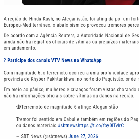
A região de Hindu Kush, no Afeganistão, foi atingida por um fo
Europeu-Mediterrâneo, o abalo sísmico provocou tremores perc
De acordo com a Agência Reuters, a Autoridade Nacional de Ges
ainda não há registros oficiais de vítimas ou prejuízos materia
em andamento.
? Participe dos canais VTV News no WhatsApp
Com magnitude 6, o terremoto ocorreu a uma profundidade apr
província de Khyber Pakhtunkhwa, no norte do Paquistão, onde 
Em meio ao pânico, mulheres e crianças foram vistas chorando 
não há informações oficiais sobre vítimas ou danos na região.
🔴Terremoto de magnitude 6 atinge Afeganistão
Tremor foi sentido em Cabul e também em regiões do Paqui
ou danos materiais
#sbtnews
https://t.co/foy0ITvIrC
— SBT News (@sbtnews)
June 27, 2026