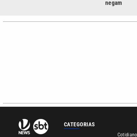
negam
CATEGORIAS
Cotidian
VTV é afiliada do SBT na
Polícia
Região Metropolitana de
Campinas e Baixada
Santista.
Sobre nós
Anuncie agora com a emissora VTV SBT
Área de co
Copyright © 2026. Todos os direitos reservados | Empresa de Comunicaç