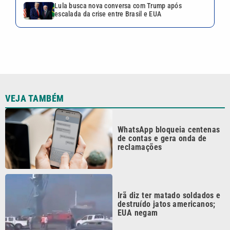
Irã diz ter matado soldados e
destruído jatos americanos;
EUA negam
Tremor de 7,1 atinge Japão,
deixa vítimas e leva milhares
de pessoas à evacuação
Incêndios avançam na França
e Espanha e forçam milhares
de evacuações