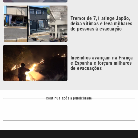
Continua após a publicidade
CATEGORIAS
NOS SIGA NAS
REDES
Cotidiano
Esportes
Mundo
Polícia
VTV é afiliada do
SBT na Região
Metropolitana de
Política
Variedades
Campinas e
Baixada Santista.
Sobre nós