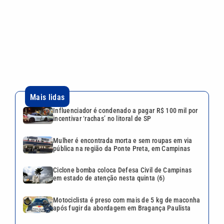
Mulher é encontrada morta e sem roupas em via
pública na região da Ponte Preta, em Campinas
Ciclone bomba coloca Defesa Civil de Campinas
em estado de atenção nesta quinta (6)
Motociclista é preso com mais de 5 kg de maconha
após fugir da abordagem em Bragança Paulista
Lula busca nova conversa com Trump após
escalada da crise entre Brasil e EUA
VEJA TAMBÉM
WhatsApp bloqueia centenas
de contas e gera onda de
reclamações