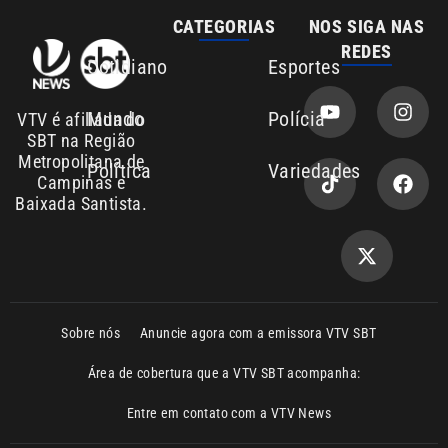
Mundo
Polícia
VTV é afiliada do
SBT na Região
Metropolitana de
Política
Variedades
Campinas e
Baixada Santista.
Sobre nós
Anuncie agora com a emissora VTV SBT
Área de cobertura que a VTV SBT acompanha:
Entre em contato com a VTV News
Copyright © 2026. Todos os direitos
Política de privacidade
reservados | Empresa de Comunicação PRM
Ltda – CNPJ: 01.773.119.0001-60