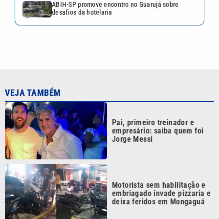
Motorista sem habilitação e
embriagado invade pizzaria e
deixa feridos em Mongaguá
Dia dos Pais: saiba como
escolher o presente ideal
segundo a astrologia
Vini Jr. reage a foto de atriz
trans com emoji de surpresa,
diz coluna