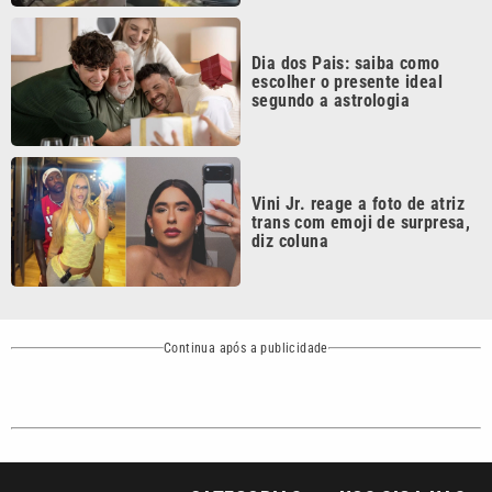
Continua após a publicidade
CATEGORIAS
NOS SIGA NAS
REDES
Cotidiano
Esportes
Mundo
Polícia
VTV é afiliada do
SBT na Região
Metropolitana de
Política
Variedades
Campinas e
Baixada Santista.
Sobre nós
Anuncie agora com a emissora VTV SBT