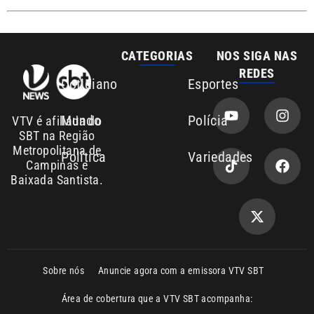
REDES
Cotidiano
Esportes
Mundo
Polícia
VTV é afiliada do
SBT na Região
Metropolitana de
Política
Variedades
Campinas e
Baixada Santista.
Sobre nós
Anuncie agora com a emissora VTV SBT
Área de cobertura que a VTV SBT acompanha:
Entre em contato com a VTV News
Copyright © 2026. Todos os direitos
Política de privacidade