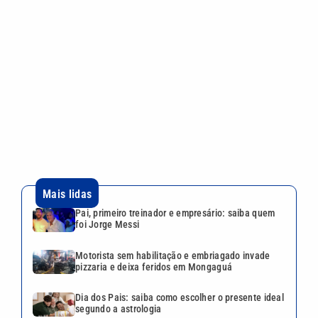
Mais lidas
Pai, primeiro treinador e empresário: saiba quem
foi Jorge Messi
Motorista sem habilitação e embriagado invade
pizzaria e deixa feridos em Mongaguá
Dia dos Pais: saiba como escolher o presente ideal
segundo a astrologia
Desafio Teleton revela kit completo e abre
doações nesta segunda-feira; veja como participar
ABIH-SP promove encontro no Guarujá sobre
desafios da hotelaria
Continua após a publicidade