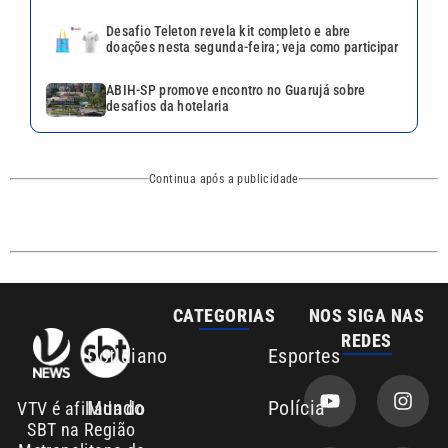
CATEGORIAS
NOS SIGA NAS
REDES
Cotidiano
Esportes
Mundo
Polícia
VTV é afiliada do
SBT na Região
Metropolitana de
Política
Variedades
Campinas e
Baixada Santista.
Sobre nós
Anuncie agora com a emissora VTV SBT
Área de cobertura que a VTV SBT acompanha:
Entre em contato com a VTV News