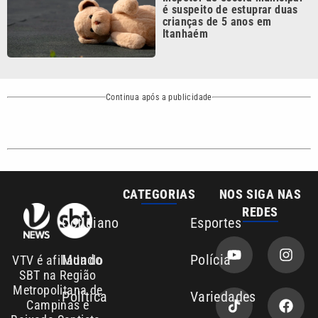
Continua após a publicidade
CATEGORIAS
NOS SIGA NAS
REDES
Cotidiano
Esportes
Mundo
Polícia
VTV é afiliada do
SBT na Região
Metropolitana de
Política
Variedades
Campinas e
Baixada Santista.