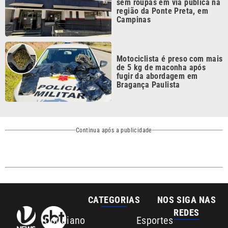
Motociclista é preso com mais
de 5 kg de maconha após
fugir da abordagem em
Bragança Paulista
Continua após a publicidade
CATEGORIAS
NOS SIGA NAS
REDES
Cotidiano
Esportes
Mundo
Polícia
VTV é afiliada do
SBT na Região
Metropolitana de
Política
Variedades