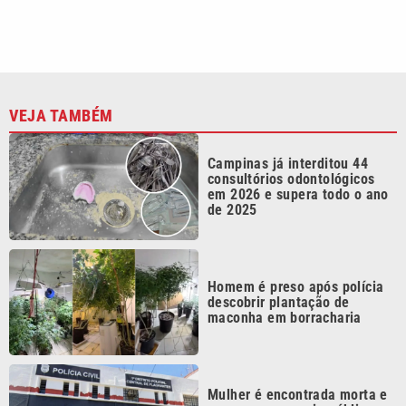
VEJA TAMBÉM
Campinas já interditou 44
consultórios odontológicos
em 2026 e supera todo o ano
de 2025
Homem é preso após polícia
descobrir plantação de
maconha em borracharia
Mulher é encontrada morta e
sem roupas em via pública na
região da Ponte Preta, em
Campinas