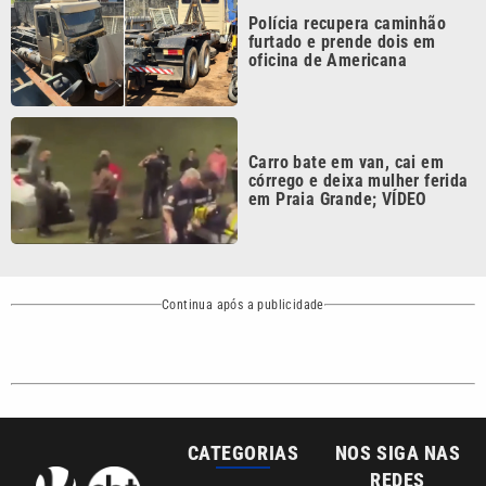
oficina de Americana
Carro bate em van, cai em
córrego e deixa mulher ferida
em Praia Grande; VÍDEO
Continua após a publicidade
CATEGORIAS
NOS SIGA NAS
REDES
Cotidiano
Esportes
Mundo
Polícia
VTV é afiliada do
SBT na Região