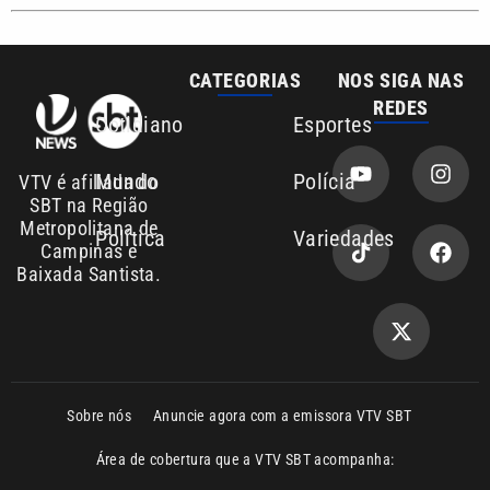
Cotidiano
Esportes
Mundo
Polícia
VTV é afiliada do
SBT na Região
Metropolitana de
Política
Variedades
Campinas e
Baixada Santista.
Sobre nós
Anuncie agora com a emissora VTV SBT
Área de cobertura que a VTV SBT acompanha:
Entre em contato com a VTV News
Copyright © 2026. Todos os direitos
Política de privacidade