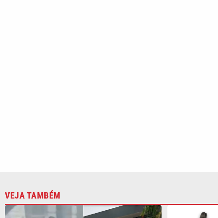
VEJA TAMBÉM
Homem é preso após ameaçar a
Fábrica de 
própria mãe com faca em Praia
submetralha
Grande; VÍDEO
polícia em 