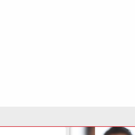
peças para
Suspeito de criar falsas v
doras é fechada pela
médicos é alvo da Polícia 
São Vicente
Santos