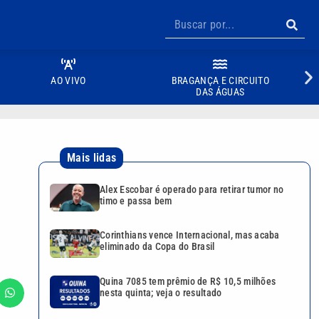
AO VIVO
BRAGANÇA E CIRCUITO
DAS ÁGUAS
Mais lidas
Alex Escobar é operado para retirar tumor no
timo e passa bem
Corinthians vence Internacional, mas acaba
eliminado da Copa do Brasil
Quina 7085 tem prêmio de R$ 10,5 milhões
nesta quinta; veja o resultado