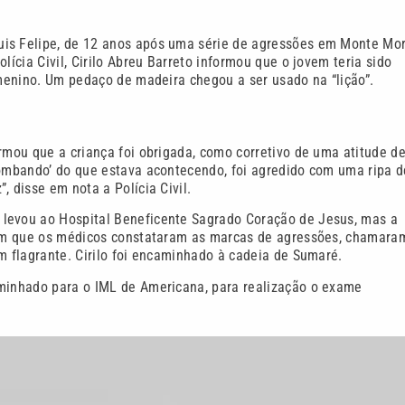
uis Felipe, de 12 anos após uma série de agressões em Monte Mor
lícia Civil, Cirilo Abreu Barreto informou que o jovem teria sido
 menino. Um pedaço de madeira chegou a ser usado na “lição”.
rmou que a criança foi obrigada, como corretivo de uma atitude d
zombando’ do que estava acontecendo, foi agredido com uma ripa d
, disse em nota a Polícia Civil.
 levou ao Hospital Beneficente Sagrado Coração de Jesus, mas a
ssim que os médicos constataram as marcas de agressões, chamara
m flagrante. Cirilo foi encaminhado à cadeia de Sumaré.
aminhado para o IML de Americana, para realização o exame