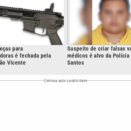
Continua após a publicidade
NO
o
Esportes
Mundo
Política
Variedades
bertura que a VTV SBT acompanha:
Entre em contato com a VTV News
ão PRM Ltda – CNPJ: 01.773.119.0001-60
Política de privacidade