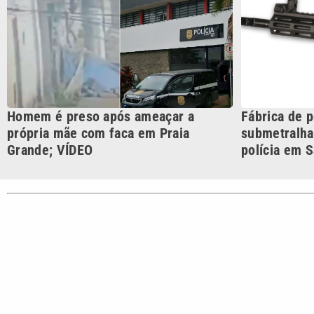
CATEGORIAS
Cotidian
VTV é afiliada do SBT na
Polícia
Região Metropolitana de
Campinas e Baixada
Santista.
Sobre nós
Anuncie agora com a emissora VTV SBT
Área de co
Copyright © 2026. Todos os direitos reservados | Empresa de Comunicaç