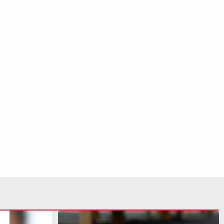
agas para
Inspetor de escola municipal é
Civil de
suspeito de estuprar duas crianças de
5 anos em Itanhaém