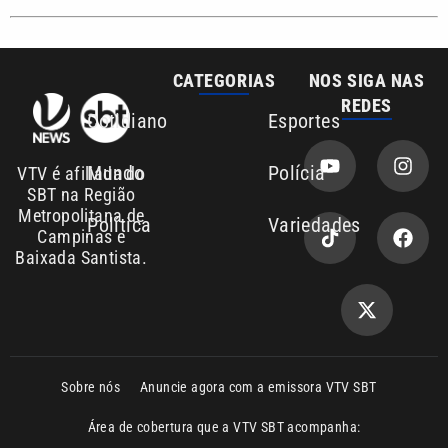
REDES
Cotidiano
Esportes
Mundo
Polícia
VTV é afiliada do
SBT na Região
Metropolitana de
Política
Variedades
Campinas e
Baixada Santista.
Sobre nós
Anuncie agora com a emissora VTV SBT
Área de cobertura que a VTV SBT acompanha:
Entre em contato com a VTV News
Copyright © 2026. Todos os direitos
Política de privacidade