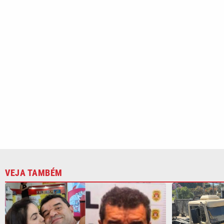
Justiça aceita denúncia contra
Polícia recu
acusado de matar ex-companheira em
prende dois
São Vicente
CATEGORIAS
Cotidian
VTV é afiliada do SBT na
Polícia
Região Metropolitana de
Campinas e Baixada
Santista.