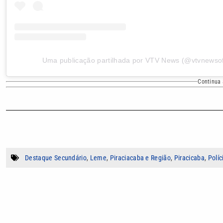
Uma publicação partilhada por VTV News (@vtvnewsofi
Continua 
Destaque Secundário
,
Leme
,
Piraciacaba e Região
,
Piracicaba
,
Políc
Autor
Camila Borges dos Santos