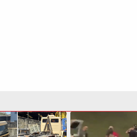
pera caminhão furtado e
Carro bate em van, cai em
 em oficina de Americana
deixa mulher ferida em Pr
VÍDEO
Continua após a publicidade
NO
o
Esportes
Mundo
Política
Variedades