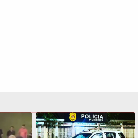
 córrego e
Inspetor suspeito de estuprar
aia Grande;
crianças dentro de escola é preso no
litoral de SP
S SIGA NAS REDES