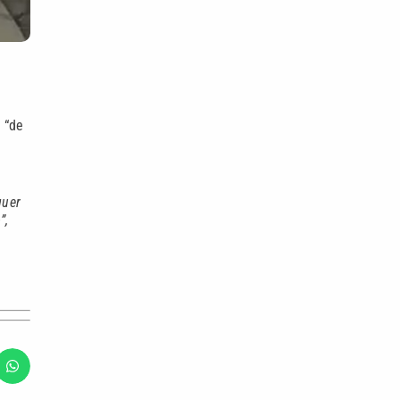
 “de
quer
”,