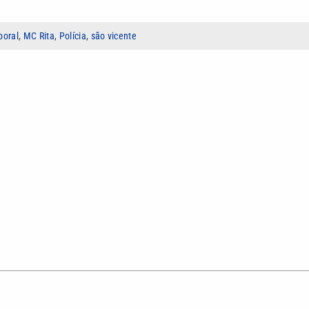
poral
,
MC Rita
,
Polícia
,
são vicente
 comunicação multiplataforma, com atuação em televisão
o, roteirização e edição), assessoria de imprensa e produção de
 produtor na VTV SBT e repórter web do VTV News.