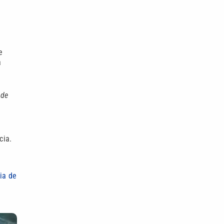
e
a
ade
cia.
ia de
a