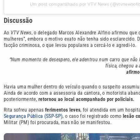
Um post compartilhado por VTV News (@vtvnewsofic
Discussão
Ao
VTV News
, o delegado Marcos Alexandre Alfino afirmou que
mulheres”, embora o motivo exato não tenha sido esclarecido. 
facção criminosa, o que levou populares a cercá-lo e agredi-lo.
“Num momento de desespero, ele adentrou num carro que não lhe 
física, chegou a
afirmo
Havia uma mulher dentro do veículo quando o suspeito assumiu a
Ainda de acordo com a assessoria da cantora, o motorista aband
posteriormente,
retornou ao local acompanhado por policiais.
Rita sofreu apenas
ferimentos leves
, foi atendida em um hospit
Segurança Pública (SSP-SP)
, o caso foi registrado como
lesão co
Militar (PM) foi procurada, mas não se manifestou.