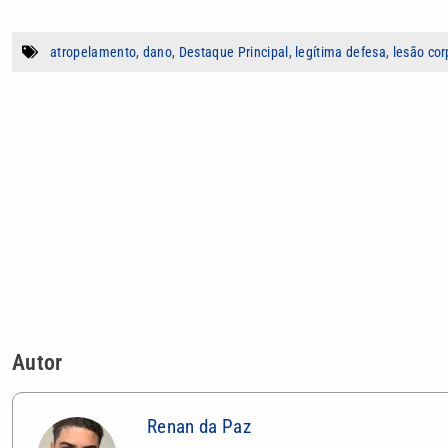
atropelamento
,
dano
,
Destaque Principal
,
legítima defesa
,
lesão cor
Autor
Renan da Paz
Jornalista com três anos de experiência em
(apresentação, reportagem, produção, direçã
conteúdo para redes sociais. Atualmente, é