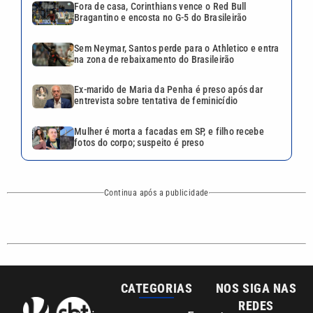
Continua após a publicidade
CATEGORIAS
NOS SIGA NAS
REDES
Cotidiano
Esportes
Mundo
Polícia
VTV é afiliada do
SBT na Região
Metropolitana de
Política
Variedades
Campinas e
Baixada Santista.
Sobre nós
Anuncie agora com a emissora VTV SBT