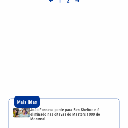
➔
1
2
➔
Mais lidas
João Fonseca perde para Ben Shelton e é
eliminado nas oitavas do Masters 1000 de
Montreal
Fora de casa, Corinthians vence o Red Bull
Bragantino e encosta no G-5 do Brasileirão
Sem Neymar, Santos perde para o Athletico e entra
na zona de rebaixamento do Brasileirão
Ex-marido de Maria da Penha é preso após dar
entrevista sobre tentativa de feminicídio
Mulher é morta a facadas em SP, e filho recebe
fotos do corpo; suspeito é preso