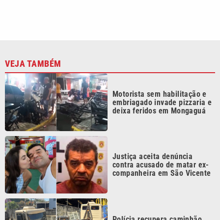
VEJA TAMBÉM
Motorista sem habilitação e
embriagado invade pizzaria e
deixa feridos em Mongaguá
Justiça aceita denúncia
contra acusado de matar ex-
companheira em São Vicente
Polícia recupera caminhão
furtado e prende dois em
oficina de Americana