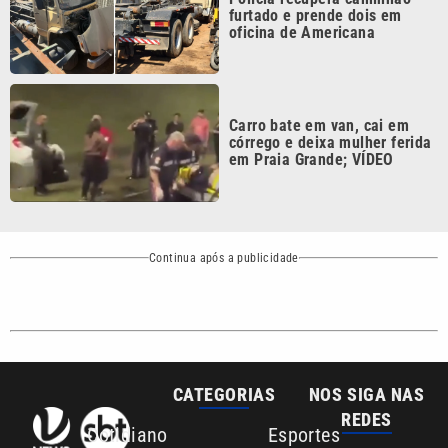
Carro bate em van, cai em
córrego e deixa mulher ferida
em Praia Grande; VÍDEO
Continua após a publicidade
CATEGORIAS
NOS SIGA NAS
REDES
Cotidiano
Esportes
Mundo
Polícia
VTV é afiliada do
SBT na Região
Metropolitana de
Política
Variedades